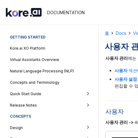
DOCUMENTATION
홈
Docs
Vi
GETTING STARTED
사용자 
Kore.ai XO Platform
사용자 관리
에는
Virtual Assistants Overview
사용자
섹션
Natural Language Processing (NLP)
사용자 설정
Concepts and Terminology
편집할 수 
Quick Start Guide
Release Notes
사용자
CONCEPTS
사용자 관리 -> 
Design