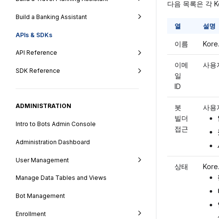
다음 목록은 각 K
Build a Banking Assistant
열
설명
APIs & SDKs
이름
Kor
API Reference
이메
사용
SDK Reference
일
ID
ADMINISTRATION
봇
사용
빌더
Intro to Bots Admin Console
접근
Administration Dashboard
User Management
상태
Kor
Manage Data Tables and Views
Bot Management
Enrollment