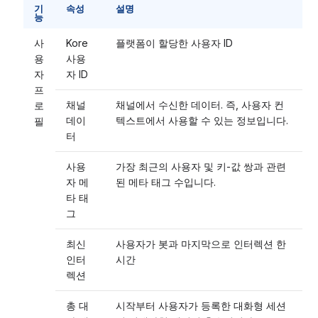
기
속성
설명
능
사
Kore
플랫폼이 할당한 사용자 ID
용
사용
자
자 ID
프
채널
채널에서 수신한 데이터. 즉, 사용자 컨
로
데이
텍스트에서 사용할 수 있는 정보입니다.
필
터
사용
가장 최근의 사용자 및 키-값 쌍과 관련
자 메
된 메타 태그 수입니다.
타 태
그
최신
사용자가 봇과 마지막으로 인터렉션 한
인터
시간
렉션
총 대
시작부터 사용자가 등록한 대화형 세션