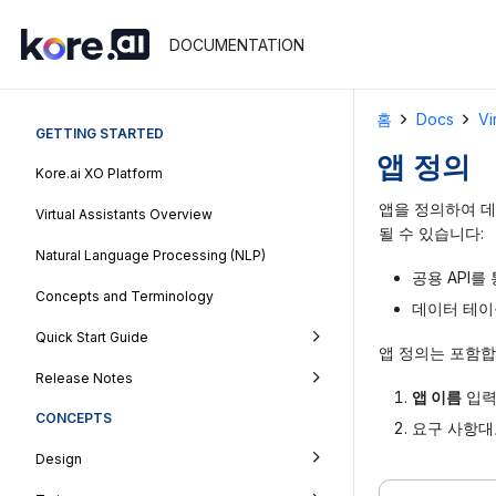
DOCUMENTATION
홈
Docs
Vi
GETTING STARTED
앱 정의
Kore.ai XO Platform
앱을 정의하여 데
Virtual Assistants Overview
될 수 있습니다:
Natural Language Processing (NLP)
공용 API를
Concepts and Terminology
데이터 테이
Quick Start Guide
앱 정의는 포함
Release Notes
앱 이름
입
CONCEPTS
요구 사항대로
Design