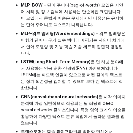
MLP-BOW
– 단어 주머니(bag-of-words) 모델은 자연
어 처리 및 정보 검색에 사용하는 단순화된 표현입니다.
이 모델에서 문법과 어순은 무시되지만 다중성은 유지하
는 단어 주머니로 텍스트가 나타납니다.
MLP-워드 임베딩(WordEmbeddings)
– 워드 임베딩은
어휘의 단어나 구가 실수 벡터에 매핑되는 자연어 처리에
서 언어 모델링 및 기능 학습 기술 세트의 집합적 명칭입
니다.
LSTM(Long Short-Term Memory)
은 딥 러닝 분야에
서 사용하는 인공 순환 신경망(RNN) 아키텍처입니다.
LSTM에는 피드백 연결이 있으므로 어떤 길이의 텍스트
든 장기 의존성을 캡쳐할 수 있으며 보다 긴 텍스트에 적
합합니다.
CNN(convolutional neural networks)
은 시각 이미지
분석에 가장 일반적으로 적용되는 딥 러닝의 deep
neural networks 클래스입니다. 특정 영역 크기의 어순을
활용하여 다양한 텍스트 분류 작업에서 놀라운 결과를 얻
었습니다.
트랜스포머
는 학습 파이프라인의 벡터화 단계에서