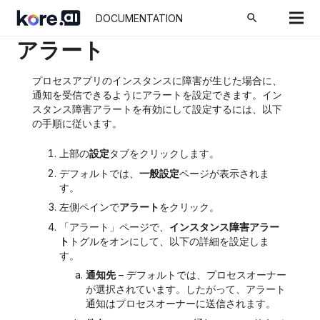
ホーム
Docs
Process Apps
Settings
search
DOCUMENTATION
アラート
プロセスアプリのインスタンスに障害が生じた場合に、
通知を受信できるようにアラートを設定できます。イン
スタンス障害アラートを有効にして設定するには、以下
の手順に従います。
上部の
設定
タブをクリックします。
デフォルトでは、
一般設定
ページが表示されま
す。
左側ペインで
アラート
をクリック。
「アラート」ページで、
インスタンス障害アラー
ト
トグルをオンにして、以下の詳細を設定しま
す。
通知先
– デフォルトでは、プロセスオーナー
が選択されています。したがって、アラート
通知はプロセスオーナーに送信されます。