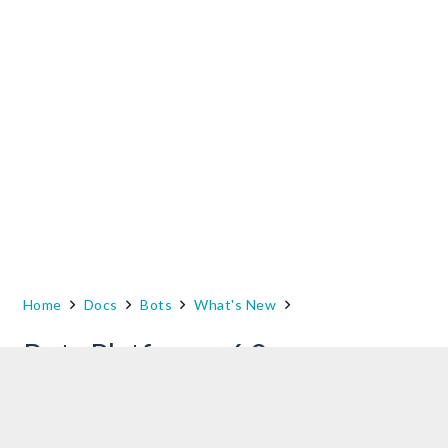
Home
Docs
Bots
What's New
Bots Platform v6.0
This is the release information for the Bots
Platform 6.0 released on Nov 4, 2017.