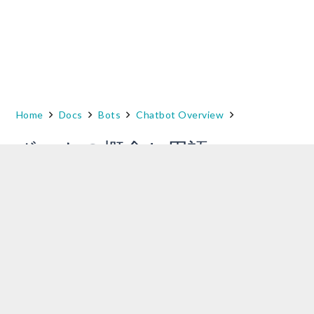
Home
Docs
Bots
Chatbot Overview
ボットの概念と用語
このセクションでは、Kore.ai Botプラットフォ
ームに関連する主要な用語や概念について説明
しています。
Bot
Botとは、人やデジタルシステム、インターネッ
ト対応のものとの間でインテリジェントな仲介