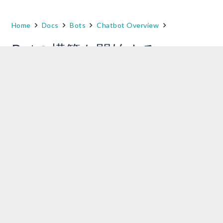
Home
Docs
Bots
Chatbot Overview
Botの構築を開始する
このセクションには、Botの作成と公開のプロセ
ス、およびKore.ai Botビルダーツールを使用し
て作成されたBotの自然言語処理の有効化と使用
のプロセスについて説明するトピックが含まれ
ます。
Botビルダーを初めてご利用になる方で、当社が
使用する用語や概念について詳しく知りたい場
合は、
Botの概念
を参照してください。
ボットの構築
Kore.ai Botビルダープラットフォームにアクセ