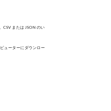
V または JSON のい
コンピューターにダウンロー