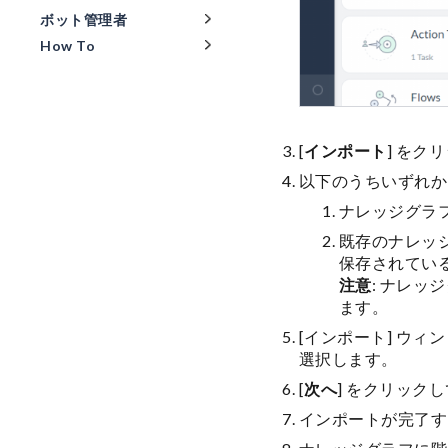
ボット管理者
How To
[
インポート
] をク
以下のうちいずれか
ナレッジグラ
既存のナレッジ
保存されてい
注意
: ナレ
ます。
[インポート] ウ
選択します。
[
次へ
] をクリック
インポートが完了す