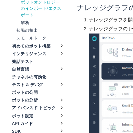
ボットオントロジー
ナレッジグラフ
のインポート/エクス
ポート
ナレッジグラフを開
解析
ナレッジグラフの [
知識の抽出
スモールトーク
初めてのボット構築
インテリジェンス
発話テスト
自然言語
チャネルの有効化
テスト & デバグ
ボットの公開
ボットの分析
アドバンスド トピック
ボット設定
API ガイド
SDK