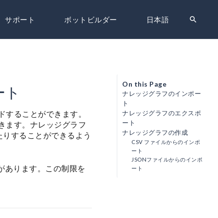
search
サポート
ボットビルダー
日本語
On this Page
ート
ナレッジグラフのインポー
ト
ードすることができます。
ナレッジグラフのエクスポ
ート
できます。ナレッジグラフ
ナレッジグラフの作成
たりすることができるよう
CSV ファイルからのインポ
ート
JSONファイルからのインポ
制限があります。この制限を
ート