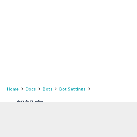
Home
Docs
Bots
Bot Settings
一般設定
ボットの基本設定を変更するには、ボットのサ
イドナビゲーションパネルにカーソルを合わ
せ、
設定 > 環境設定
をクリックします。デフォ