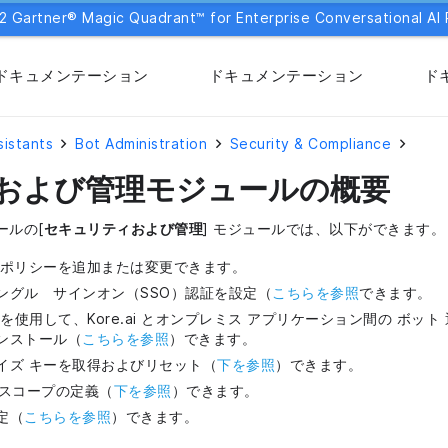
2 Gartner® Magic Quadrant™ for Enterprise Conversational AI 
ドキュメンテーション
ドキュメンテーション
ド
sistants
Bot Administration
Security & Compliance
および管理モジュールの概要
ソールの[
セキュリティおよび管理
] モジュールでは、以下ができます。
 ポリシーを追加または変更できます。
ングル サインオン（SSO）認証を設定（
こちらを参照
できます。
ット を使用して、Kore.ai とオンプレミス アプリケーション間の ボット 通
ンストール（
こちらを参照
）できます。
イズ キーを取得およびリセット（
下を参照
）できます。
I スコープの定義（
下を参照
）できます。
定（
こちらを参照
）できます。