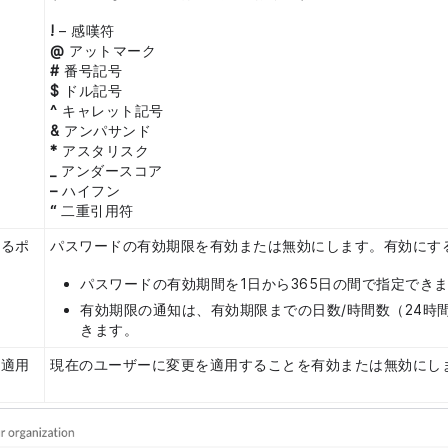
!
– 感嘆符
@
アットマーク
#
番号記号
$
ドル記号
^
キャレット記号
&
アンパサンド
*
アスタリスク
_
アンダースコア
–
ハイフン
“
二重引用符
するポ
パスワードの有効期限を有効または無効にします。有効にす
パスワードの有効期間を1日から365日の間で指定でき
有効期限の通知は、有効期限までの日数/時間数（24時間
きます。
に適用
現在のユーザーに変更を適用することを有効または無効にし